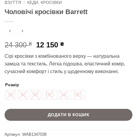
ВЗУТТЯ
/
КЕДИ, КРОСІВКИ
Чоловічі кросівки Barrett
Оригінальна
Поточна
24 300
12 150
₴
₴
ціна:
ціна:
Сірі кросівки з комбінованого верху — натуральна
24
12
замша та текстиль. Легка підошва, еластичний комір,
300 ₴.
150 ₴.
сучасний комфорт і стиль у щоденному виконанні.
Розмір
41
42
43
43,5
44
44,5
ДОДАТИ В КОШИК
Артикул:
WAB1347038