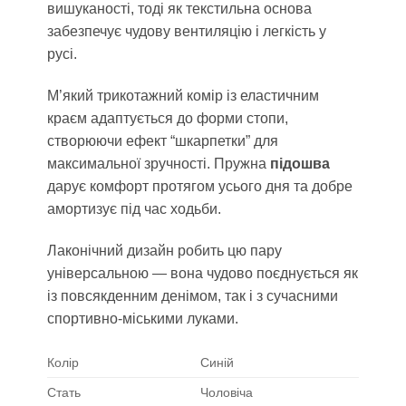
вишуканості, тоді як текстильна основа
забезпечує чудову вентиляцію і легкість у
русі.
М’який трикотажний комір із еластичним
краєм адаптується до форми стопи,
створюючи ефект “шкарпетки” для
максимальної зручності. Пружна
підошва
дарує комфорт протягом усього дня та добре
амортизує під час ходьби.
Лаконічний дизайн робить цю пару
універсальною — вона чудово поєднується як
із повсякденним денімом, так і з сучасними
спортивно-міськими луками.
Колір
Синій
Стать
Чоловіча