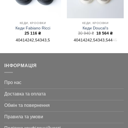
КЕДИ, КРОСІВКИ
КЕДИ, КРОСІВКИ
Кеди Fabiano Ricci
Кеди Doucal’s
Оригінальна
Поточн
25 116
₴
30 940
₴
18 564
₴
ціна:
ціна:
40
41
42
42,5
43
43,5
40
41
42
42,5
43
43,5
44
45
30
18
940 ₴.
564 ₴.
ІНФОРМАЦІЯ
Про нас
Доставка та оплата
Обмін та повернення
Правила та умови