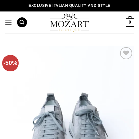
Пропустити
EXCLUSIVE ITALIAN QUALITY AND STYLE
0
-50%
Додати
до
списку
бажань!