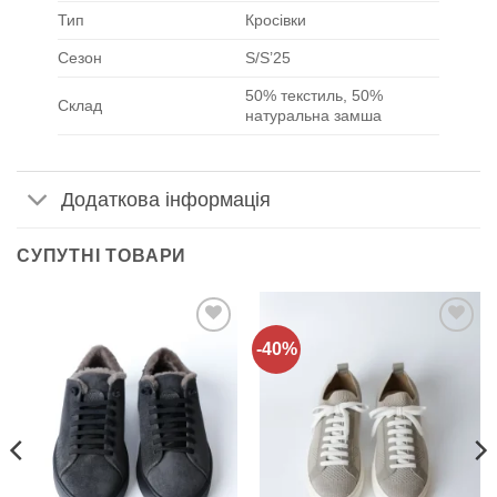
Тип
Кросівки
Сезон
S/S’25
50% текстиль, 50%
Склад
натуральна замша
Додаткова інформація
СУПУТНІ ТОВАРИ
-40%
Додати
Додати
до
до
списку
списку
бажань!
бажань!