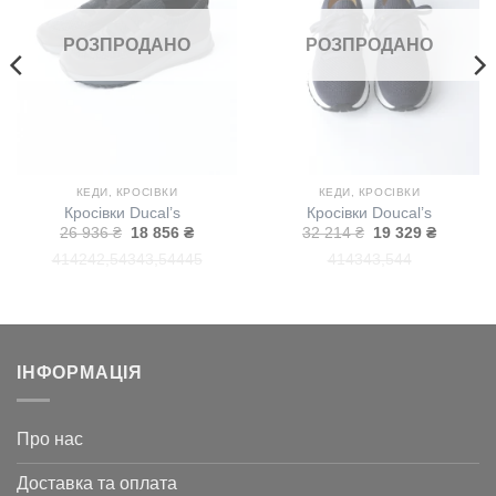
бажань!
бажань!
РОЗПРОДАНО
РОЗПРОДАНО
КЕДИ, КРОСІВКИ
КЕДИ, КРОСІВКИ
Кросівки Ducal’s
Кросівки Doucal’s
на
Оригінальна
Поточна
Оригінальна
Поточн
26 936
₴
18 856
₴
32 214
₴
19 329
₴
ціна:
ціна:
ціна:
ціна:
41
42
42,5
43
43,5
44
45
41
43
43,5
44
26
18
32
19
936 ₴.
856 ₴.
214 ₴.
329 ₴.
ІНФОРМАЦІЯ
Про нас
Доставка та оплата