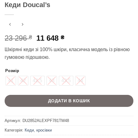
Кеди Doucal’s
Оригінальна
Поточна
23 296
11 648
₴
₴
ціна:
ціна:
Шкіряні кеди зі 100% шкіри, класична модель із рівною
23
11
гумовою підошвою.
296 ₴.
648 ₴.
Розмір
41
42
42,5
43
43,5
44
ДОДАТИ В КОШИК
Артикул:
DU2852ALEXPF781TM48
Категорія:
Кеди, кросівки