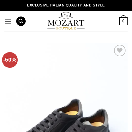
Пропустити
EXCLUSIVE ITALIAN QUALITY AND STYLE
0
-50%
Додати
до
списку
бажань!