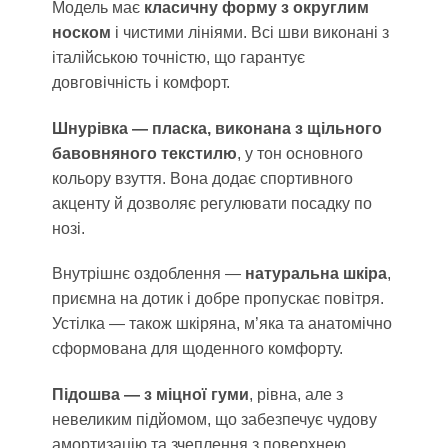
Модель має
класичну форму з округлим
носком
і чистими лініями. Всі шви виконані з
італійською точністю, що гарантує
довговічність і комфорт.
Шнурівка — пласка, виконана з щільного
бавовняного текстилю
, у тон основного
кольору взуття. Вона додає спортивного
акценту й дозволяє регулювати посадку по
нозі.
Внутрішнє оздоблення —
натуральна шкіра
,
приємна на дотик і добре пропускає повітря.
Устілка — також шкіряна, м’яка та анатомічно
сформована для щоденного комфорту.
Підошва — з міцної гуми
, рівна, але з
невеликим підйомом, що забезпечує чудову
амортизацію та зчеплення з поверхнею.