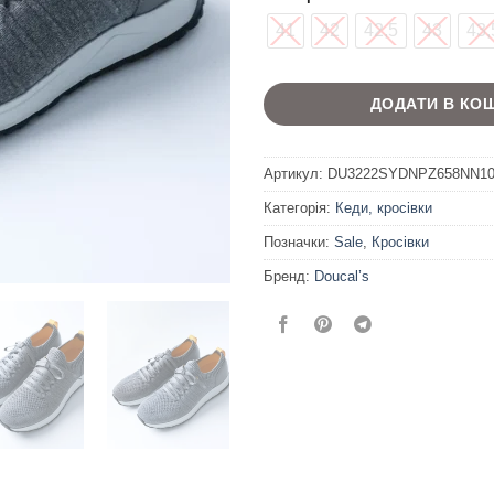
41
42
42,5
43
43,
ДОДАТИ В КО
Артикул:
DU3222SYDNPZ658NN1
Категорія:
Кеди, кросівки
Позначки:
Sale
,
Кросівки
Бренд:
Doucal’s