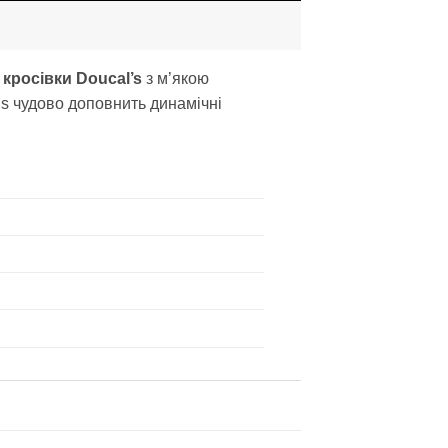
і
кросівки Doucal’s
з м’якою
’s чудово доповнить динамічні