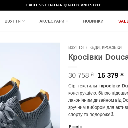
EXCLUSIVE ITALIAN QUALITY AND STYLE
ВЗУТТЯ
АКСЕСУАРИ
НОВИНКИ
SAL
ВЗУТТЯ
/
КЕДИ, КРОСІВКИ
Кросівки Douca
Додати
до
списку
Оригіна
П
30 758
15 379
₴
₴
бажань!
ціна:
ц
Сірі текстильні
кросівки
Du
30
1
конструкцією, білою підошв
758 ₴.
3
лаконічним дизайном від Do
зручним вибором для активн
спорту та подорожей.
Розмір