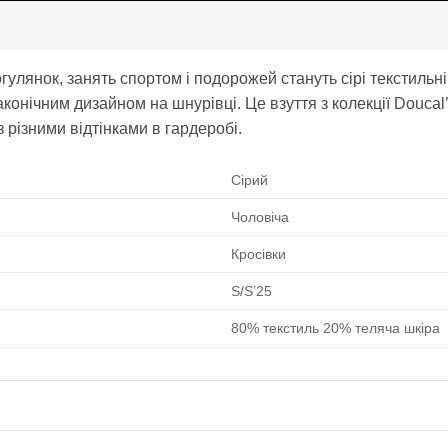
улянок, занять спортом і подорожей стануть сірі текстильн
конічним дизайном на шнурівці. Це взуття з колекції Doucal
 різними відтінками в гардеробі.
Сірий
Чоловіча
Кросівки
S/S’25
80% текстиль 20% теляча шкіра