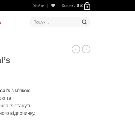
Увійти
Кошик /
0
₴
0
Шукати:
E
l’s
льна
оточна
іна:
cal’s
з м’якою
5
ою та
79 ₴.
ucal’s стануть
ого відпочинку,