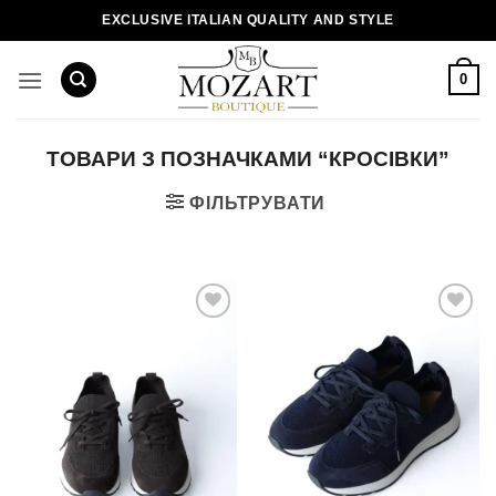
Пропустити
EXCLUSIVE ITALIAN QUALITY AND STYLE
0
ТОВАРИ З ПОЗНАЧКАМИ “КРОСІВКИ”
ФІЛЬТРУВАТИ
Додати
Додати
до
до
списку
списку
бажань!
бажань!