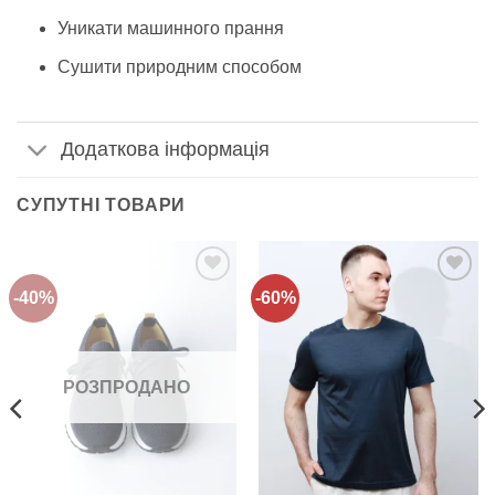
Уникати машинного прання
Сушити природним способом
Додаткова інформація
СУПУТНІ ТОВАРИ
-40%
-60%
Додати
Додати
до
до
списку
списку
бажань!
бажань!
РОЗПРОДАНО