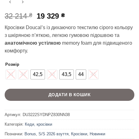
Оригінальна
Поточна
32 214
19 329
₴
₴
ціна:
ціна:
Кросівки Doucal’s із дихаючого текстилю сірого кольору
32
19
з шкіряною п’яткою, легкою гумовою підошвою та
214 ₴.
329 ₴.
анатомічною устілкою
memory foam для підвищеного
комфорту.
Розмір
41
42
42,5
43
43,5
44
45
ДОДАТИ В КОШИК
Артикул:
DU3222SYDNPZ830NN38
Категорія:
Кеди, кросівки
Позначки:
Bonus
,
S/S 2026 взуття
,
Кросівки
,
Новинки