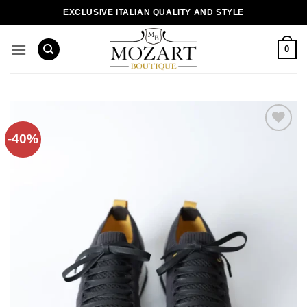
Пропустити
EXCLUSIVE ITALIAN QUALITY AND STYLE
0
-40%
Додати
до
списку
бажань!