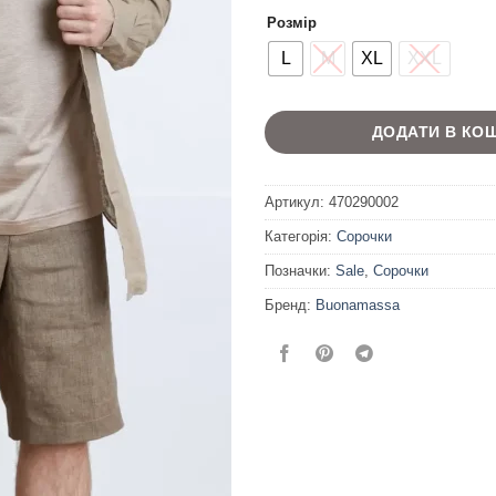
Розмір
L
M
XL
XXL
ДОДАТИ В КО
Артикул:
470290002
Категорія:
Сорочки
Позначки:
Sale
,
Сорочки
Бренд:
Buonamassa