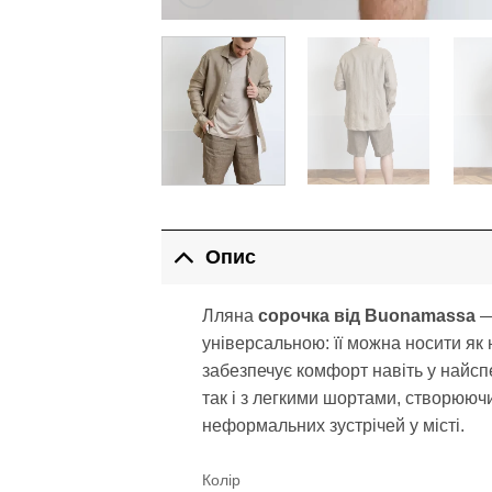
Опис
Лляна
сорочка від Buonamassa
—
універсальною: її можна носити як
забезпечує комфорт навіть у найсп
так і з легкими шортами, створююч
неформальних зустрічей у місті.
Колір