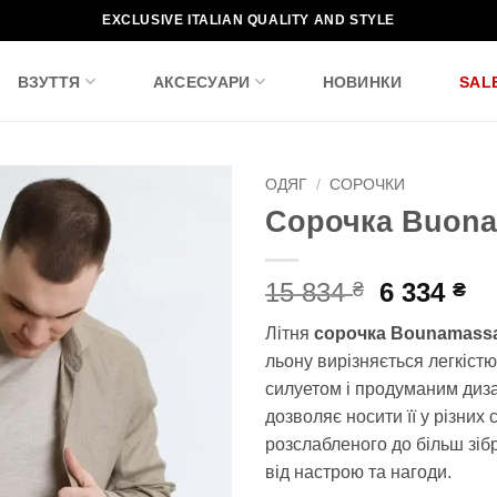
EXCLUSIVE ITALIAN QUALITY AND STYLE
ВЗУТТЯ
АКСЕСУАРИ
НОВИНКИ
SAL
ОДЯГ
/
СОРОЧКИ
Сорочка Buon
Додати
до
списку
Оригіна
По
15 834
6 334
₴
₴
бажань!
ціна:
ці
Літня
сорочка Bounamass
15
6
льону вирізняється легкістю
834 ₴.
33
силуетом і продуманим диз
дозволяє носити її у різних 
розслабленого до більш зіб
від настрою та нагоди.