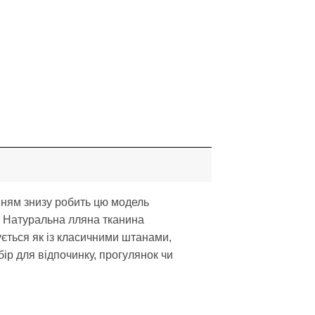
нням знизу робить цю модель
и. Натуральна лляна тканина
ується як із класичними штанами,
ір для відпочинку, прогулянок чи