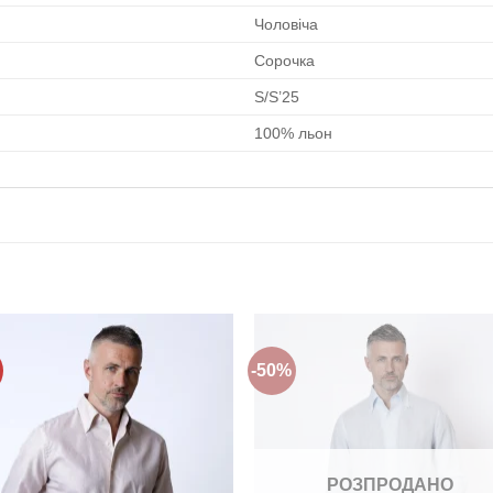
Чоловіча
Сорочка
S/S’25
100% льон
-50%
Додати
Дода
до
до
списку
спис
бажань!
бажа
РОЗПРОДАНО