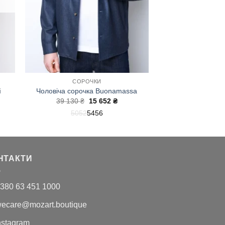
СОРОЧКИ
i
Чоловіча сорочка Buonamassa
чна
Оригінальна
Поточна
39 130
₴
15 652
₴
ціна:
ціна:
50
52
54
56
39
15
.
130 ₴.
652 ₴.
НТАКТИ
380 63 451 1000
ecare@mozart.boutique
nstagram