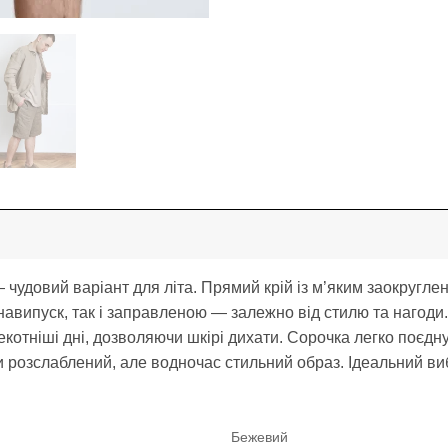
 чудовий варіант для літа. Прямий крій із м’яким заокругле
 навипуск, так і заправленою — залежно від стилю та нагод
екотніші дні, дозволяючи шкірі дихати. Сорочка легко поєдн
и розслаблений, але водночас стильний образ. Ідеальний виб
Бежевий