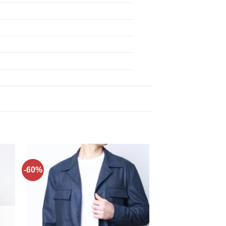
-60%
ти
Додати
до
ку
списку
нь!
бажань!