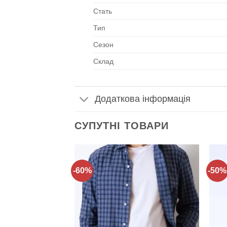
Стать
Тип
Сезон
Склад
Додаткова інформація
СУПУТНІ ТОВАРИ
-60%
-50%
Додати
Додати
до
до
списку
списку
бажань!
бажань!