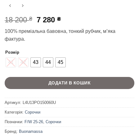
Оригінальна
Поточна
18 200
7 280
₴
₴
ціна:
ціна:
100% преміальна бавовна, тонкий рубчик, м’яка
18
7
фактура.
200 ₴.
280 ₴.
Розмір
41
42
43
44
45
ДОДАТИ В КОШИК
Артикул:
L4U13PO150060U
Категорія:
Сорочки
Позначки:
F/W 25-26
,
Сорочки
Бренд:
Buonamassa