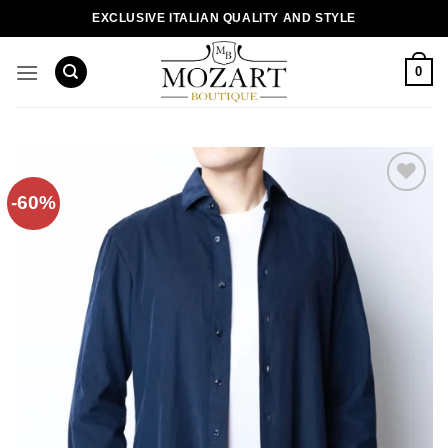
Пропустити
EXCLUSIVE ITALIAN QUALITY AND STYLE
0
-60%
Додати
до
списку
бажань!