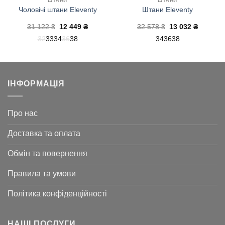
ШТАНИ
ШТАНИ
Чоловічі штани Eleventy
Штани Eleventy
на
Оригінальна
Поточна
Оригінальна
Поточн
31 122
₴
12 449
₴
32 578
₴
13 032
₴
ціна:
ціна:
ціна:
ціна:
32
33
34
36
38
34
36
38
31
12
32
13
122 ₴.
449 ₴.
578 ₴.
032 ₴.
ІНФОРМАЦІЯ
Про нас
Доставка та оплата
Обмін та повернення
Правила та умови
Політика конфіденційності
НАШІ ПОСЛУГИ