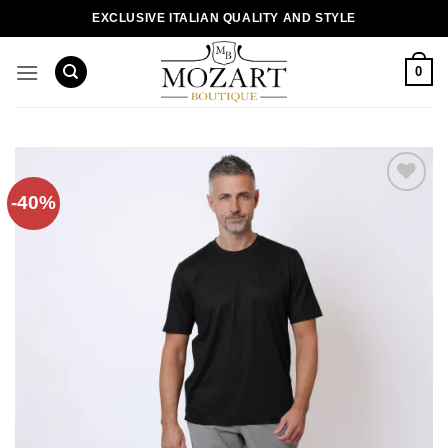
Пропустити
EXCLUSIVE ITALIAN QUALITY AND STYLE
0
-40%
Додати
до
списку
бажань!