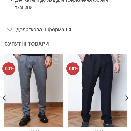
Делікатний догляд для збереження форми
тканини
Додаткова інформація
СУПУТНІ ТОВАРИ
-60%
-60%
Додати
Додати
до
до
списку
списку
бажань!
бажань!