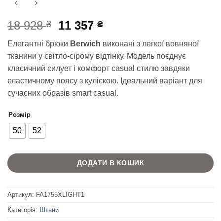
Оригінальна
Поточна
18 928
11 357
₴
₴
ціна:
ціна:
Елегантні брюки
Berwich
виконані з легкої вовняної
18
11
тканини у світло-сірому відтінку. Модель поєднує
928 ₴.
357 ₴.
класичний силует і комфорт casual стилю завдяки
еластичному поясу з куліскою. Ідеальний варіант для
сучасних образів smart casual.
Розмір
50
52
ДОДАТИ В КОШИК
Артикул:
FA1755XLIGHT1
Категорія:
Штани