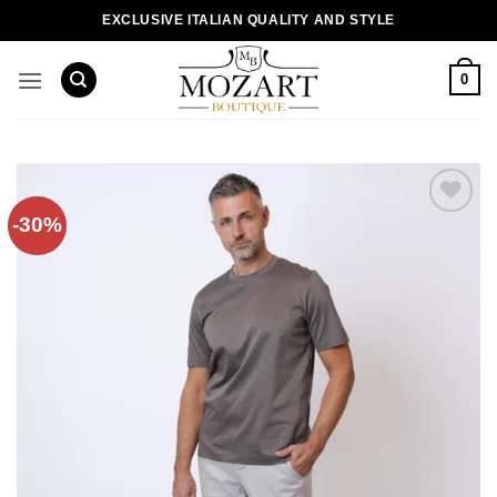
Пропустити
EXCLUSIVE ITALIAN QUALITY AND STYLE
0
-30%
Додати
до
списку
бажань!