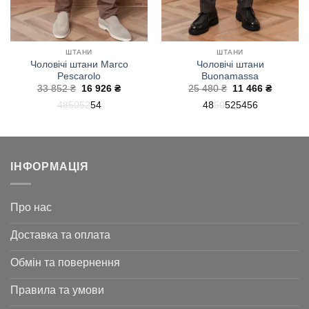
ШТАНИ
ШТАНИ
Чоловічі штани Marco
Чоловічі штани
Pescarolo
Buonamassa
а
Оригінальна
Поточна
Оригінальна
Поточн
33 852
₴
16 926
₴
25 480
₴
11 466
₴
ціна:
ціна:
ціна:
ціна:
48
50
52
54
48
50
52
54
56
33
16
25
11
852 ₴.
926 ₴.
480 ₴.
466 ₴.
ІНФОРМАЦІЯ
Про нас
Доставка та оплата
Обмін та повернення
Правила та умови