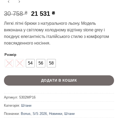
Оригінальна
Поточна
30 758
21 531
₴
₴
ціна:
ціна:
Легкі літні брюки з натурального льону. Модель
30
21
виконана у світлому холодному відтінку stone grey і
758 ₴.
531 ₴.
поєднує елегантність італійського стилю з комфортом
повсякденного носіння.
Розмір
50
52
54
56
58
ДОДАТИ В КОШИК
Артикул:
5302MP16
Категорія:
Штани
Позначки:
Bonus
,
S/S 2026
,
Новинки
,
Штани