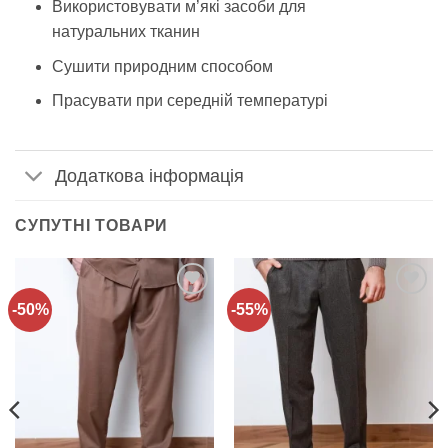
Використовувати м’які засоби для
натуральних тканин
Сушити природним способом
Прасувати при середній температурі
Додаткова інформація
СУПУТНІ ТОВАРИ
-50%
-55%
Додати
Додати
до
до
списку
списку
бажань!
бажань!