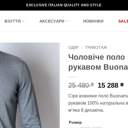
EXCLUSIVE ITALIAN QUALITY AND STYLE
ВЗУТТЯ
АКСЕСУАРИ
НОВИНКИ
SAL
ОДЯГ
/
ТРИКОТАЖ
Чоловіче поло 
Додати
рукавом Buon
до
списку
бажань!
Оригіна
П
25 480
15 288
₴
₴
ціна:
ц
Сіре вовняне поло Buonama
25
1
рукавом 100% натуральна в
480 ₴.
2
м’яка й дихаюча.
Розмір