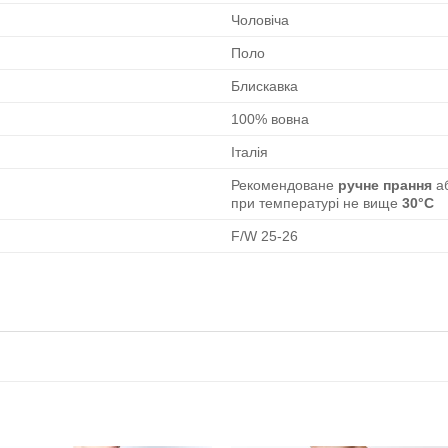
Чоловіча
Поло
Блискавка
100% вовна
Італія
Рекомендоване
ручне прання
а
при температурі не вище
30°C
F/W 25-26