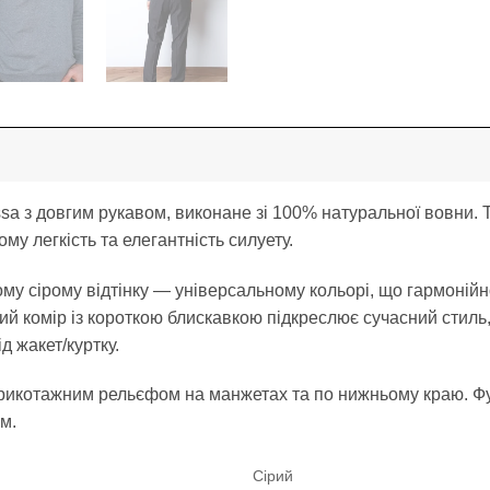
 з довгим рукавом, виконане зі 100% натуральної вовни. Т
му легкість та елегантність силуету.
у сірому відтінку — універсальному кольорі, що гармонійн
ний комір із короткою блискавкою підкреслює сучасний стиль
д жакет/куртку.
м трикотажним рельєфом на манжетах та по нижньому краю. Ф
м.
Сірий