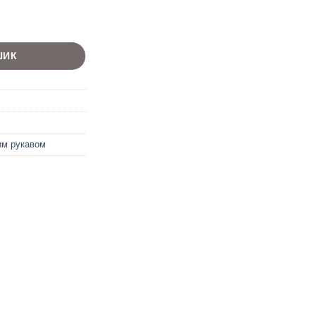
ШИК
им рукавом