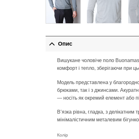
Опис
Вишукане чоловіче поло Buonamassa
комфорт і тепло, зберігаючи при цьо
Модель представлена у благородном
брюками, так і з джинсами. Акурат
— носіть як окремий елемент або пі
В’язка рівна, гладка, з делікатни
мінімалістичним металевим бігунко
Колір