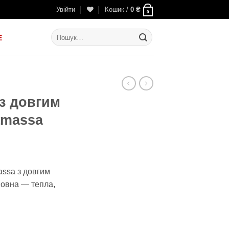
Увійти
Кошик /
0
₴
0
Шукати:
E
з довгим
amassa
льна
оточна
іна:
ssa з довгим
5
овна — тепла,
88 ₴.