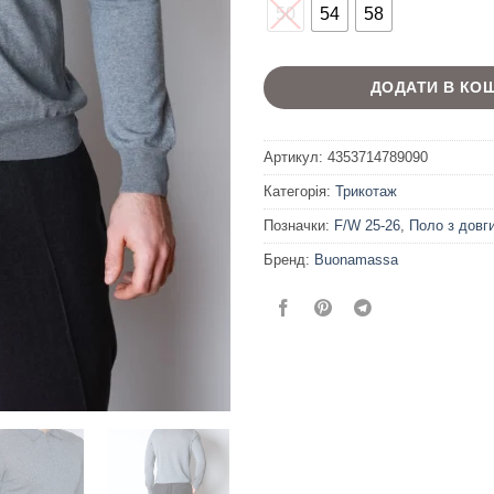
50
54
58
ДОДАТИ В КО
Артикул:
4353714789090
Категорія:
Трикотаж
Позначки:
F/W 25-26
,
Поло з довг
Бренд:
Buonamassa