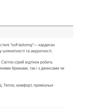
 стилі
“soft tailoring”
— кардиган
у шляхетності та акуратності.
Світло-сірий відтінок робить
яними брюками, так і з джинсами чи
д. Тепло, комфорт, преміальні