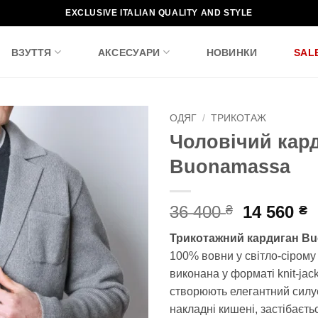
EXCLUSIVE ITALIAN QUALITY AND STYLE
ВЗУТТЯ
АКСЕСУАРИ
НОВИНКИ
SAL
ОДЯГ
/
ТРИКОТАЖ
Чоловічий кар
Додати
Buonamassa
до
списку
бажань!
Оригіна
П
36 400
14 560
₴
₴
ціна:
ц
Трикотажний кардиган B
36
1
100% вовни у світло-сірому 
400 ₴.
5
виконана у форматі knit-jac
створюють елегантний силу
накладні кишені, застібаєть