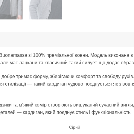
Buonamassa зі 100% преміальної вовни. Модель виконана в
, але має лацкани та класичний такий силует, що додає образ
 добре тримає форму, зберігаючи комфорт та свободу рухів. 
я стилізації — такий кардиган чудово поєднується як з вовн
удзики та м’який комір створюють вишуканий сучасний вигля
 деталей — кардиган, який поєднує стиль і функціональність.
Сірий