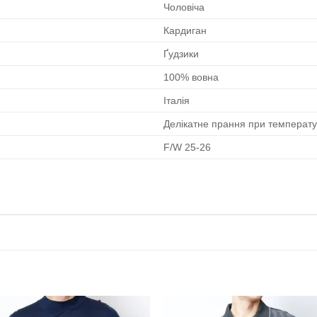
Чоловіча
Кардиган
Ґудзики
100% вовна
Італія
Делікатне прання при температ
F/W 25-26