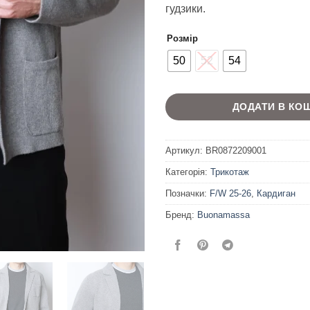
гудзики.
Розмір
50
52
54
ДОДАТИ В КО
Артикул:
BR0872209001
Категорія:
Трикотаж
Позначки:
F/W 25-26
,
Кардиган
Бренд:
Buonamassa