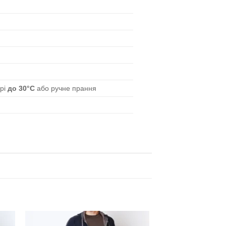
урі
до 30°C
або ручне прання