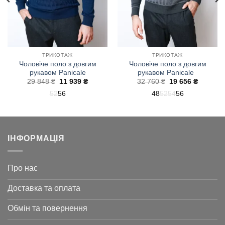
ТРИКОТАЖ
ТРИКОТАЖ
Чоловіче поло з довгим
Чоловіче поло з довгим
рукавом Panicale
рукавом Panicale
на
Оригінальна
Поточна
Оригінальна
Поточн
29 848
₴
11 939
₴
32 760
₴
19 656
₴
ціна:
ціна:
ціна:
ціна:
52
56
48
52
54
56
29
11
32
19
848 ₴.
939 ₴.
760 ₴.
656 ₴.
ІНФОРМАЦІЯ
Про нас
Доставка та оплата
Обмін та повернення