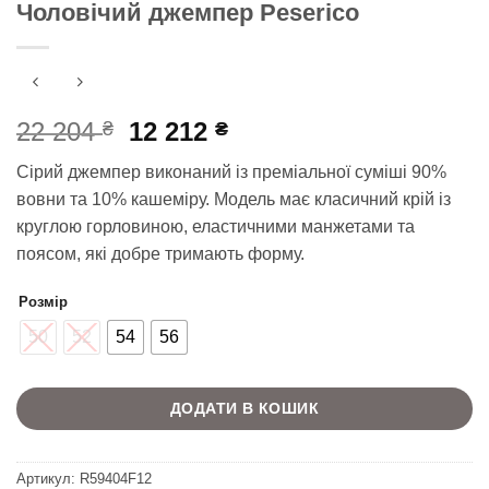
Чоловічий джемпер Peserico
Оригінальна
Поточна
22 204
12 212
₴
₴
ціна:
ціна:
Сірий джемпер виконаний із преміальної суміші 90%
22
12
вовни та 10% кашеміру. Модель має класичний крій із
204 ₴.
212 ₴.
круглою горловиною, еластичними манжетами та
поясом, які добре тримають форму.
Розмір
50
52
54
56
ДОДАТИ В КОШИК
Артикул:
R59404F12