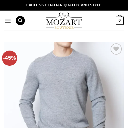
Пропустити
EXCLUSIVE ITALIAN QUALITY AND STYLE
0
-45%
Додати
до
списку
бажань!