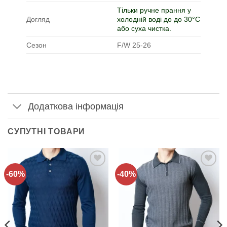
Тільки ручне прання у
Догляд
холодній воді до до 30°C
або суха чистка.
Сезон
F/W 25-26
Додаткова інформація
СУПУТНІ ТОВАРИ
-60%
-40%
Додати
Додати
до
до
списку
списку
бажань!
бажань!