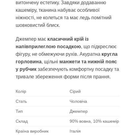
витончену естетику. Завдяки додаванню
кашеміру, тканина набуває особливої
ніжності, не колеться та має ледь помітний
шовковистий блиск.
Джемпер має
класичний крій із
напівприлеглою посадкою
, що підкреслює
фігуру, не обмежуючи рухів. Акуратна
кругла
горловина
, щільні
манжети та нижній пояс
у рубчик
забезпечують комфортну посадку та
тривале збереження форми після прання.
Колір
Сірий
Стать
Чоловіча
Тип
Джемпер
Склад
90% вовна, 10% кашемір
Країна виробник
Італія