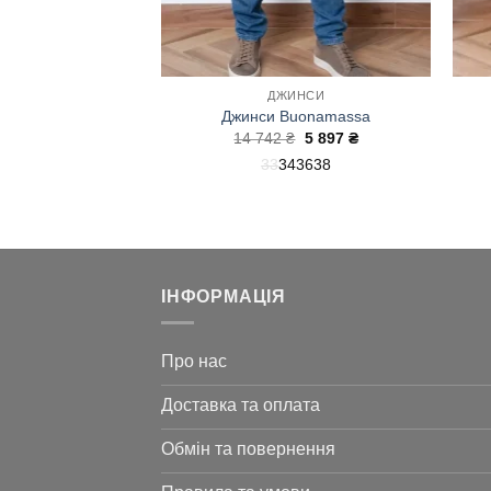
ДЖИНСИ
Джинси Buonamassa
Оригінальна
Поточна
14 742
₴
5 897
₴
ціна:
ціна:
33
34
36
38
14
5
742 ₴.
897 ₴.
ІНФОРМАЦІЯ
Про нас
Доставка та оплата
Обмін та повернення