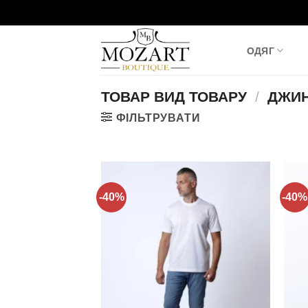
Пропустити
ОДЯГ
ТОВАР ВИД ТОВАРУ
/
ДЖИ
ФІЛЬТРУВАТИ
-40%
-40%
Додати
до
списку
бажань!