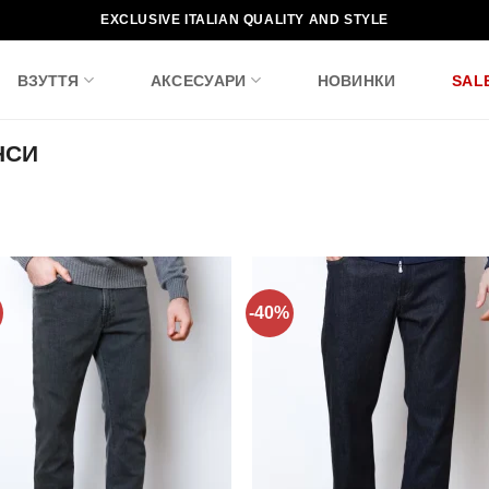
EXCLUSIVE ITALIAN QUALITY AND STYLE
ВЗУТТЯ
АКСЕСУАРИ
НОВИНКИ
SAL
НСИ
-40%
Додати
Дода
до
до
списку
спис
бажань!
бажа