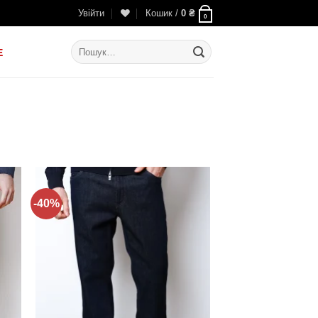
Увійти
Кошик /
0
₴
0
Шукати:
E
-40%
ти
Додати
до
ку
списку
нь!
бажань!