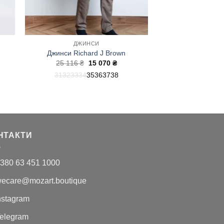
ДЖИНСИ
Джинси Richard J Brown
чна
Оригінальна
Поточна
25 116
₴
15 070
₴
ціна:
ціна:
31
32
33
34
35
36
37
38
25
15
.
116 ₴.
070 ₴.
НТАКТИ
380 63 451 1000
ecare@mozart.boutique
nstagram
elegram